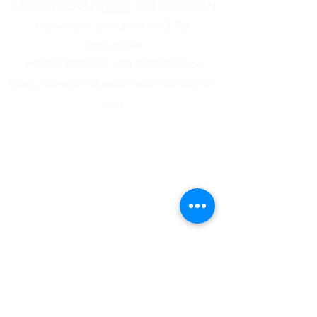
SALONI HEART
INDIA
FOUNDATION
Donations are 12A & 80G Tax
Deductible
+919415001049,
‪+91
89058 94566
case_manager1@saloniheartfoundation.
org
हमारे बारे में
समाचार
समुदाय कार्यक्रम
कानूनी
और वित्तीय
हमसे संपर्क
करें
अभिभावक पोर्टल
रोगी प्रवेश
©
2019- 2024
सलोनी हार्ट फ़ाउंडेशन। सभी अधिकार
सुरक्षित।
| उपयोग की
शर्तें
|
सभी नीतियाँ
|
अस्वीकरण |