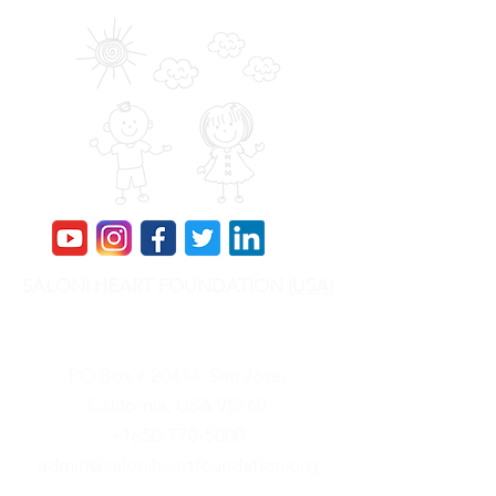
SALONI HEART FOUNDATION (
USA
)
SHF is a 501(c)(3) Nonprofit, Tax ID is
84-
2417088
PO Box # 20414, San Jose,
California, USA 95160
+1650-770-5000
admin@saloniheartfoundation.org