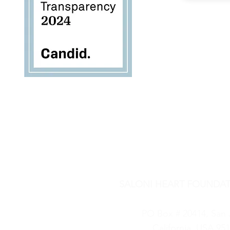
सदस्यता के ल
SALONI HEART FOUNDAT
SHF is a 501(c)(3) Nonprofit, Tax 
PO Box # 20414, San 
California, USA 95