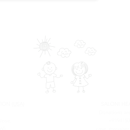
िए अपना ईमेल सबमिट करके, आप सलोनी हार्ट फाउंडेशन की गोपनीयता, उपयोग की शर्तों और कुकीज़ नोटिस से सहमत होते ह
ION (
USA
)
SALONI HE
Donations ar
ID is 84-2417088
+9194150
Jose,
case_manager1
160