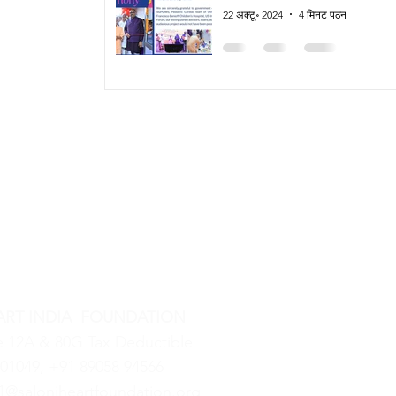
Children’s Heart Healthc
ैं
22 अक्टू॰ 2024
4 मिनट पठन
ART
INDIA
FOUNDATION
e 12A & 80G Tax Deductible
01049,
‪+91 89058 94566‬
@saloniheartfoundation.org