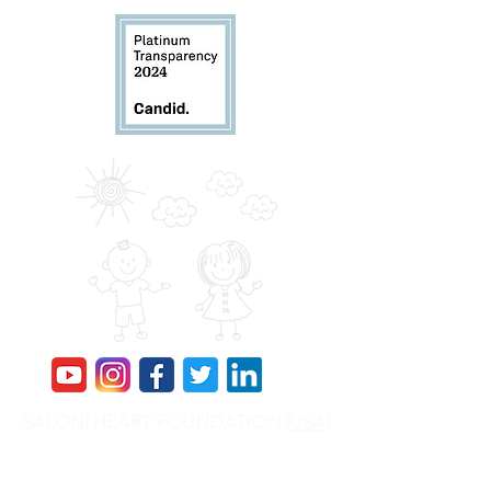
SALONI HEART FOUNDATION (
USA
)
SHF is a 501(c)(3) Nonprofit, Tax ID is
84-
2417088