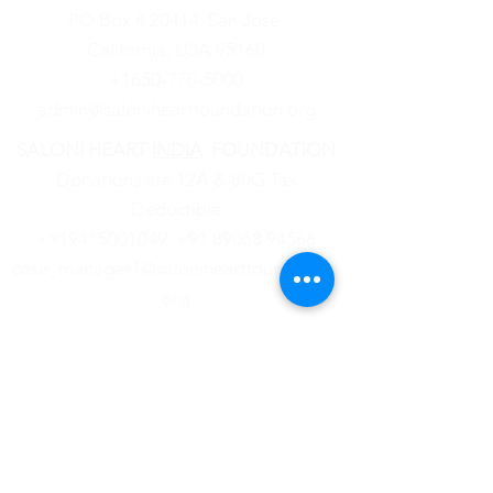
PO Box # 20414, San Jose,
California, USA 95160
+1650-770-5000
admin@saloniheartfoundation.org
SALONI HEART
INDIA
FOUNDATION
Donations are 12A & 80G Tax
Deductible
+919415001049,
‪+91
89058 94566
case_manager1@saloniheartfoundation.
org
हमारे बारे में
समाचार
समुदाय कार्यक्रम
कानूनी
और वित्तीय
हमसे संपर्क
करें
अभिभावक पोर्टल